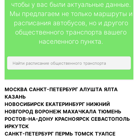
чтобы у вас были актуальные данные.
Мы предлагаем не только маршруты и
расписания автобусов, но и другого
общественного транспорта вашего
населенного пункта.
МОСКВА
САНКТ-ПЕТЕРБУРГ
АЛУШТА
ЯЛТА
КАЗАНЬ
НОВОСИБИРСК
ЕКАТЕРИНБУРГ
НИЖНИЙ
НОВГОРОД
ВОРОНЕЖ
МАХАЧКАЛА
ТЮМЕНЬ
РОСТОВ-НА-ДОНУ
КРАСНОЯРСК
СЕВАСТОПОЛЬ
ИРКУТСК
САНКТ-ПЕТЕРБУРГ
ПЕРМЬ
ТОМСК
ТУАПСЕ