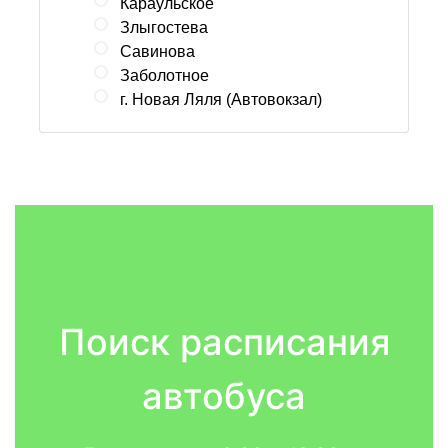
Караульское
Злыгостева
Савинова
Заболотное
г. Новая Ляля (Автовокзал)
Поиск расписания
автобуса