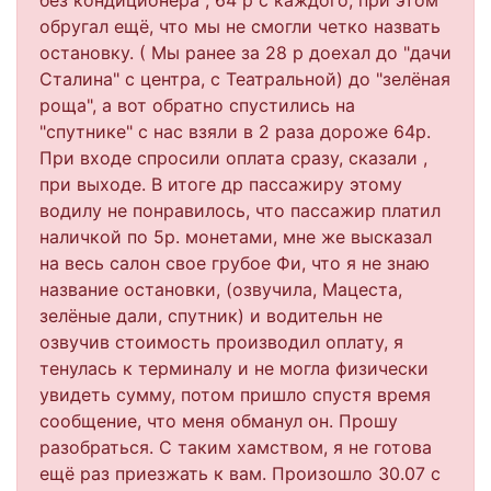
без кондиционера , 64 р с каждого, при этом
обругал ещё, что мы не смогли четко назвать
остановку. ( Мы ранее за 28 р доехал до "дачи
Сталина" с центра, с Театральной) до "зелёная
роща", а вот обратно спустились на
"спутнике" с нас взяли в 2 раза дороже 64р.
При входе спросили оплата сразу, сказали ,
при выходе. В итоге др пассажиру этому
водилу не понравилось, что пассажир платил
наличкой по 5р. монетами, мне же высказал
на весь салон свое грубое Фи, что я не знаю
название остановки, (озвучила, Мацеста,
зелёные дали, спутник) и водительн не
озвучив стоимость производил оплату, я
тенулась к терминалу и не могла физически
увидеть сумму, потом пришло спустя время
сообщение, что меня обманул он. Прошу
разобраться. С таким хамством, я не готова
ещё раз приезжать к вам. Произошло 30.07 с