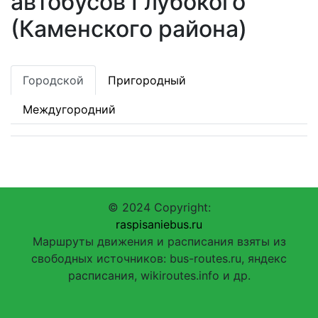
автобусов Глубокого
(Каменского района)
Городской
Пригородный
Междугородний
© 2024 Copyright:
raspisaniebus.ru
Маршруты движения и расписания взяты из
свободных источников: bus-routes.ru, яндекс
расписания, wikiroutes.info и др.