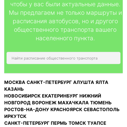
чтобы у вас были актуальные данные.
Мы предлагаем не только маршруты и
расписания автобусов, но и другого
общественного транспорта вашего
населенного пункта.
МОСКВА
САНКТ-ПЕТЕРБУРГ
АЛУШТА
ЯЛТА
КАЗАНЬ
НОВОСИБИРСК
ЕКАТЕРИНБУРГ
НИЖНИЙ
НОВГОРОД
ВОРОНЕЖ
МАХАЧКАЛА
ТЮМЕНЬ
РОСТОВ-НА-ДОНУ
КРАСНОЯРСК
СЕВАСТОПОЛЬ
ИРКУТСК
САНКТ-ПЕТЕРБУРГ
ПЕРМЬ
ТОМСК
ТУАПСЕ