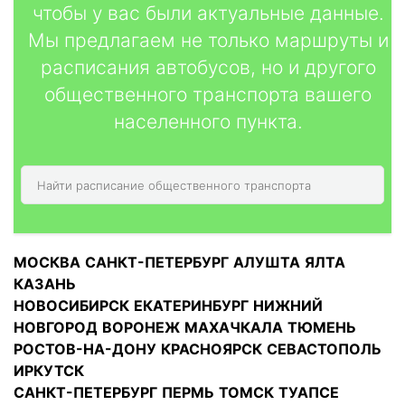
чтобы у вас были актуальные данные.
Мы предлагаем не только маршруты и
расписания автобусов, но и другого
общественного транспорта вашего
населенного пункта.
МОСКВА
САНКТ-ПЕТЕРБУРГ
АЛУШТА
ЯЛТА
КАЗАНЬ
НОВОСИБИРСК
ЕКАТЕРИНБУРГ
НИЖНИЙ
НОВГОРОД
ВОРОНЕЖ
МАХАЧКАЛА
ТЮМЕНЬ
РОСТОВ-НА-ДОНУ
КРАСНОЯРСК
СЕВАСТОПОЛЬ
ИРКУТСК
САНКТ-ПЕТЕРБУРГ
ПЕРМЬ
ТОМСК
ТУАПСЕ