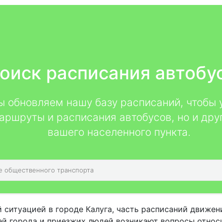
оиск расписания автобу
мы обновляем нашу базу расписаний, чтобы 
аршруты и расписания автобусов, но и дру
вашего населенного пункта.
 ситуацией в городе Калуга, часть расписаний движен
лей города и приезжих людей возникают вопросы относи