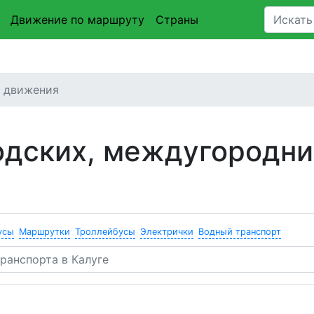
Движение по маршруту
Страны
е движения
одских, междугородни
усы
Маршрутки
Троллейбусы
Электрички
Водный транспорт