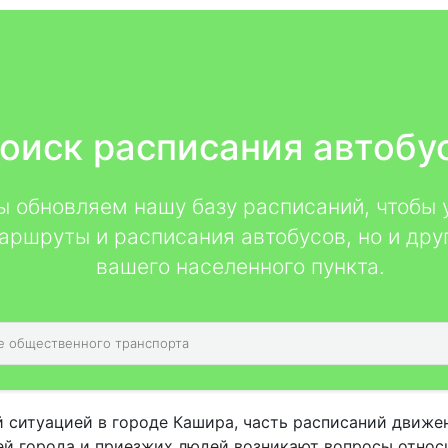
оиск расписания автобу
мы обновляем нашу базу расписаний, чтобы 
аршруты и расписания автобусов, но и дру
вашего населенного пункта.
 ситуацией в городе Кашира, часть расписаний движе
лей города и приезжих людей возникают вопросы относи