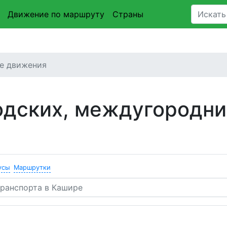
Движение по маршруту
Страны
е движения
одских, междугородни
усы
Маршрутки