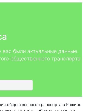
са
у вас были актуальные данные.
гого общественного транспорта
ния общественного транспорта в Кашире
тельно того, как добраться до места