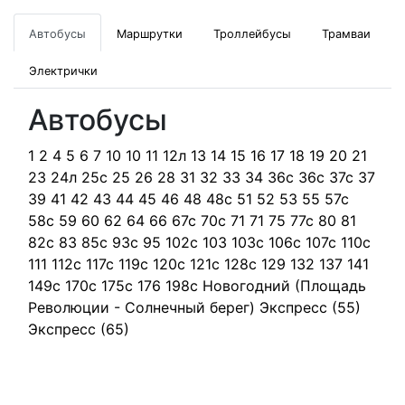
Автобусы
Маршрутки
Троллейбусы
Трамваи
Электрички
Автобусы
1
2
4
5
6
7
10
10
11
12л
13
14
15
16
17
18
19
20
21
23
24л
25с
25
26
28
31
32
33
34
36c
36с
37с
37
39
41
42
43
44
45
46
48
48с
51
52
53
55
57с
58с
59
60
62
64
66
67с
70с
71
71
75
77с
80
81
82с
83
85с
93с
95
102с
103
103с
106с
107с
110с
111
112с
117с
119с
120с
121с
128с
129
132
137
141
149с
170с
175с
176
198с
Новогодний (Площадь
Революции - Солнечный берег)
Экспресс (55)
Экспресс (65)