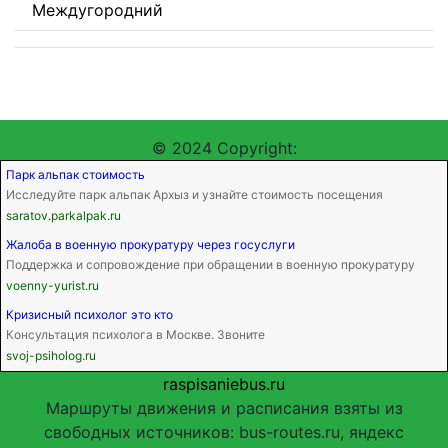
Междугородний
© 2024 Copyright:
Парк альпак стоимость
Исследуйте парк альпак Архыз и узнайте стоимость посещения
saratov.parkalpak.ru
Жалоба в военную прокуратуру через госуслуги
Поддержка и сопровождение при обращении в военную прокуратуру
voenny-yurist.ru
Кризисный психолог это кто
Консультация психолога в Москве. Звоните
svoj-psiholog.ru
raspisaniebus.ru
Маршруты движения и расписания взяты из
свободных источников: bus-routes.ru, яндекс