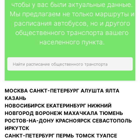
чтобы у вас были актуальные данные.
Мы предлагаем не только маршруты и
расписания автобусов, но и другого
общественного транспорта вашего
населенного пункта.
МОСКВА
САНКТ-ПЕТЕРБУРГ
АЛУШТА
ЯЛТА
КАЗАНЬ
НОВОСИБИРСК
ЕКАТЕРИНБУРГ
НИЖНИЙ
НОВГОРОД
ВОРОНЕЖ
МАХАЧКАЛА
ТЮМЕНЬ
РОСТОВ-НА-ДОНУ
КРАСНОЯРСК
СЕВАСТОПОЛЬ
ИРКУТСК
САНКТ-ПЕТЕРБУРГ
ПЕРМЬ
ТОМСК
ТУАПСЕ