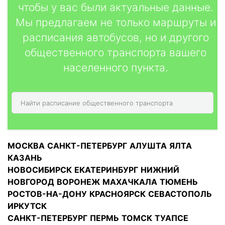
чтобы у вас были актуальные данные.
Мы предлагаем не только маршруты и
расписания автобусов, но и другого
общественного транспорта вашего
населенного пункта.
МОСКВА
САНКТ-ПЕТЕРБУРГ
АЛУШТА
ЯЛТА
КАЗАНЬ
НОВОСИБИРСК
ЕКАТЕРИНБУРГ
НИЖНИЙ
НОВГОРОД
ВОРОНЕЖ
МАХАЧКАЛА
ТЮМЕНЬ
РОСТОВ-НА-ДОНУ
КРАСНОЯРСК
СЕВАСТОПОЛЬ
ИРКУТСК
САНКТ-ПЕТЕРБУРГ
ПЕРМЬ
ТОМСК
ТУАПСЕ